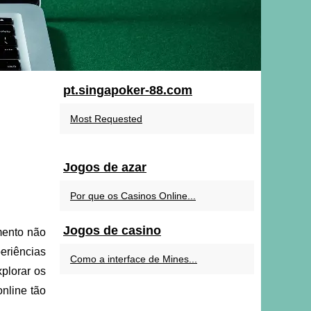
pt.singapoker-88.com
Most Requested
Jogos de azar
Por que os Casinos Online...
Jogos de casino
mento não
eriências
Como a interface de Mines...
plorar os
online tão