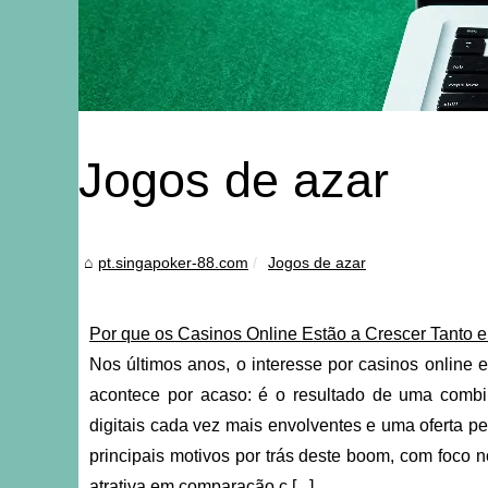
Jogos de azar
pt.singapoker-88.com
Jogos de azar
Por que os Casinos Online Estão a Crescer Tanto 
Nos últimos anos, o interesse por casinos online
acontece por acaso: é o resultado de uma combin
digitais cada vez mais envolventes e uma oferta p
principais motivos por trás deste boom, com foco n
atrativa em comparação c [
...
]